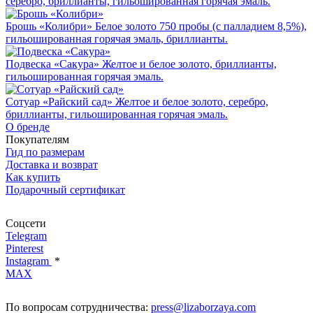
серебро, бриллианты, гильошированная горячая эмаль.
Брошь «Колибри»
Белое золото 750 пробы (с палладием 8,5%),
гильошированная горячая эмаль, бриллианты.
Подвеска «Сакура»
Желтое и белое золото, бриллианты,
гильошированная горячая эмаль.
Сотуар «Райский сад»
Желтое и белое золото, серебро,
бриллианты, гильошированная горячая эмаль.
О бренде
Покупателям
Гид по размерам
Доставка и возврат
Как купить
Подарочный сертификат
Соцсети
Telegram
Pinterest
Instagram
*
MAX
По вопросам сотрудничества:
press@lizaborzaya.com