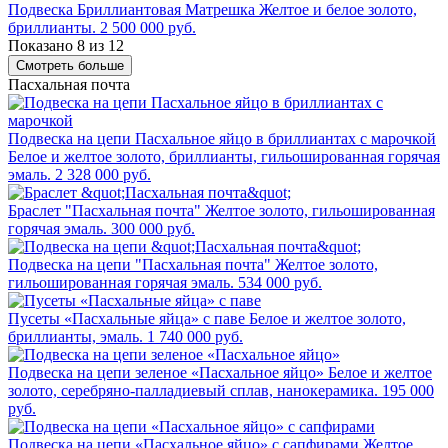
Подвеска Бриллиантовая Матрешка
Желтое и белое золото,
бриллианты.
2 500 000 руб.
Показано 8 из 12
Смотреть больше
Пасхальная почта
Подвеска на цепи Пасхальное яйцо в бриллиантах с марочкой
Белое и желтое золото, бриллианты, гильошированная горячая
эмаль.
2 328 000 руб.
Браслет "Пасхальная почта"
Желтое золото, гильошированная
горячая эмаль.
300 000 руб.
Подвеска на цепи "Пасхальная почта"
Желтое золото,
гильошированная горячая эмаль.
534 000 руб.
Пусеты «Пасхальные яйца» с паве
Белое и желтое золото,
бриллианты, эмаль.
1 740 000 руб.
Подвеска на цепи зеленое «Пасхальное яйцо»
Белое и желтое
золото, серебряно-палладиевый сплав, нанокерамика.
195 000
руб.
Подвеска на цепи «Пасхальное яйцо» с сапфирами
Желтое