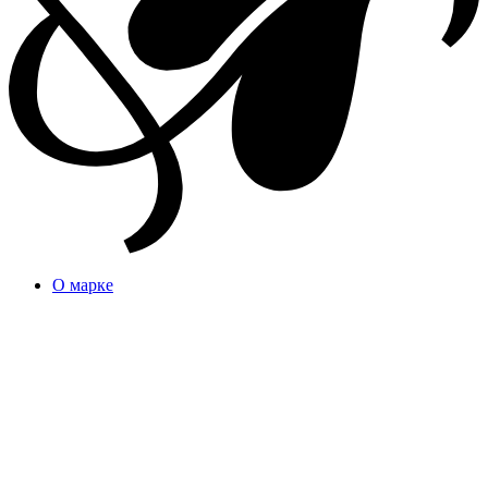
О марке