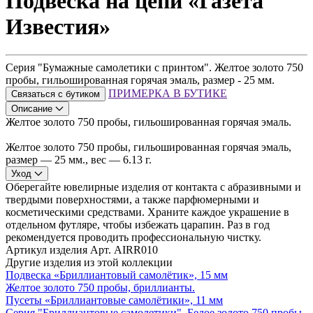
Подвеска на цепи «Газета
Известия»
Серия "Бумажные самолетики с принтом". Желтое золото 750
пробы, гильошированная горячая эмаль, размер - 25 мм.
ПРИМЕРКА В БУТИКЕ
Связаться с бутиком
Описание
Желтое золото 750 пробы, гильошированная горячая эмаль.
Желтое золото 750 пробы, гильошированная горячая эмаль,
размер — 25 мм., вес — 6.13 г.
Уход
Оберегайте ювелирные изделия от контакта с абразивными и
твердыми поверхностями, а также парфюмерными и
косметическими средствами. Храните каждое украшение в
отдельном футляре, чтобы избежать царапин. Раз в год
рекомендуется проводить профессиональную чистку.
Артикул изделия
Арт. AIRR010
Другие изделия из этой коллекции
Подвеска «Бриллиантовый самолётик», 15 мм
Желтое золото 750 пробы, бриллианты.
Пусеты «Бриллиантовые самолётики», 11 мм
Серия "Бриллиантовые самолетики". Белое золото 750 пробы,