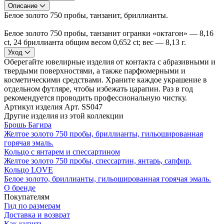
Описание
Белое золото 750 пробы, танзанит, бриллианты.
Белое золото 750 пробы, танзанит огранки «октагон» — 8,16
ct, 24 бриллианта общим весом 0,652 ct; вес — 8,13 г.
Уход
Оберегайте ювелирные изделия от контакта с абразивными и
твердыми поверхностями, а также парфюмерными и
косметическими средствами. Храните каждое украшение в
отдельном футляре, чтобы избежать царапин. Раз в год
рекомендуется проводить профессиональную чистку.
Артикул изделия
Арт. SS047
Другие изделия из этой коллекции
Брошь Багира
Желтое золото 750 пробы, бриллианты, гильошированная
горячая эмаль.
Кольцо с янтарем и спессартином
Желтое золото 750 пробы, спессартин, янтарь, сапфир.
Кольцо LOVE
Белое золото, бриллианты, гильошированная горячая эмаль.
О бренде
Покупателям
Гид по размерам
Доставка и возврат
Как купить