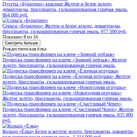
Пусеты «Буратино» красные
Желтое и белое золото,
демантоиды, бриллианты, гильошированная горячая эмаль.
864 000 руб.
Серьги «Буратино»
Желтое и белое золото, демантоиды,
бриллианты, гильошированная горячая эмаль.
977 500 руб.
Показано 8 из 16
Смотреть больше
Рождественская ёлка
Подвеска-трансформер на ключе «Зимний пейзаж»
Желтое
золото, бриллианты, гильошированная горячая эмаль.
Подвеска-трансформер на ключе «Ёлочная игрушка»
Желтое
золото, бриллианты, гильошированная горячая эмаль.
Подвеска-трансформер на ключе «Новогодняя игрушка»
Желтое золото, бриллианты, гильошированная горячая эмаль.
Подвеска-трансформер на ключе «Счастливый Череп»
Желтое
золото, бриллианты, гильошированная горячая эмаль.
835 000
руб.
Кольцо «Ёлка»
Белое и желтое золото, бриллианты, цавариты,
гильошированная горячая эмаль.
1 314 000 руб.