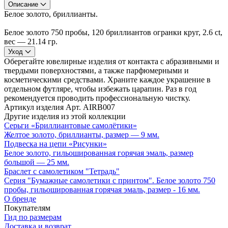
Описание
Белое золото, бриллианты.
Белое золото 750 пробы, 120 бриллиантов огранки круг, 2.6 ct,
вес — 21.14 гр.
Уход
Оберегайте ювелирные изделия от контакта с абразивными и
твердыми поверхностями, а также парфюмерными и
косметическими средствами. Храните каждое украшение в
отдельном футляре, чтобы избежать царапин. Раз в год
рекомендуется проводить профессиональную чистку.
Артикул изделия
Арт. AIRB007
Другие изделия из этой коллекции
Серьги «Бриллиантовые самолётики»
Желтое золото, бриллианты, размер — 9 мм.
Подвеска на цепи «Рисунки»
Белое золото, гильошированная горячая эмаль, размер
большой — 25 мм.
Браслет с самолетиком "Тетрадь"
Серия "Бумажные самолетики с принтом". Белое золото 750
пробы, гильошированная горячая эмаль, размер - 16 мм.
О бренде
Покупателям
Гид по размерам
Доставка и возврат