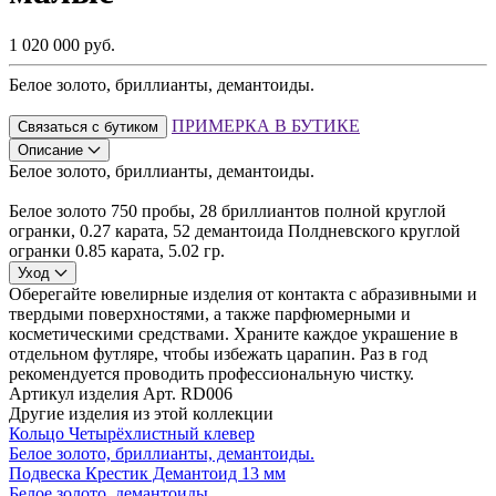
1 020 000 руб.
Белое золото, бриллианты, демантоиды.
ПРИМЕРКА В БУТИКЕ
Связаться с бутиком
Описание
Белое золото, бриллианты, демантоиды.
Белое золото 750 пробы, 28 бриллиантов полной круглой
огранки, 0.27 карата, 52 демантоида Полдневского круглой
огранки 0.85 карата, 5.02 гр.
Уход
Оберегайте ювелирные изделия от контакта с абразивными и
твердыми поверхностями, а также парфюмерными и
косметическими средствами. Храните каждое украшение в
отдельном футляре, чтобы избежать царапин. Раз в год
рекомендуется проводить профессиональную чистку.
Артикул изделия
Арт. RD006
Другие изделия из этой коллекции
Кольцо Четырёхлистный клевер
Белое золото, бриллианты, демантоиды.
Подвеска Крестик Демантоид 13 мм
Белое золото, демантоиды.