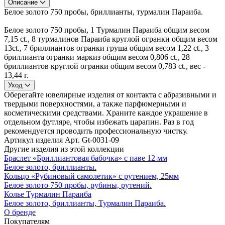
Описание
Белое золото 750 пробы, бриллианты, турмалин Параиба.
Белое золото 750 пробы, 1 Турмалин Параиба общим весом
7,15 ct., 8 турмалинов Параиба круглой огранки общим весом
13ct., 7 бриллиантов огранки груша общим весом 1,22 ct., 3
бриллианта огранки маркиз общим весом 0,806 ct., 28
бриллиантов круглой огранки общим весом 0,783 ct., вес -
13,44 г.
Уход
Оберегайте ювелирные изделия от контакта с абразивными и
твердыми поверхностями, а также парфюмерными и
косметическими средствами. Храните каждое украшение в
отдельном футляре, чтобы избежать царапин. Раз в год
рекомендуется проводить профессиональную чистку.
Артикул изделия
Арт. Gt-0031-09
Другие изделия из этой коллекции
Браслет «Бриллиантовая бабочка» с паве 12 мм
Белое золото, бриллианты.
Кольцо «Рубиновый самолетик» с рутением, 25мм
Белое золото 750 пробы, рубины, рутений.
Колье Турмалин Параиба
Белое золото, бриллианты, Турмалин Параиба.
О бренде
Покупателям