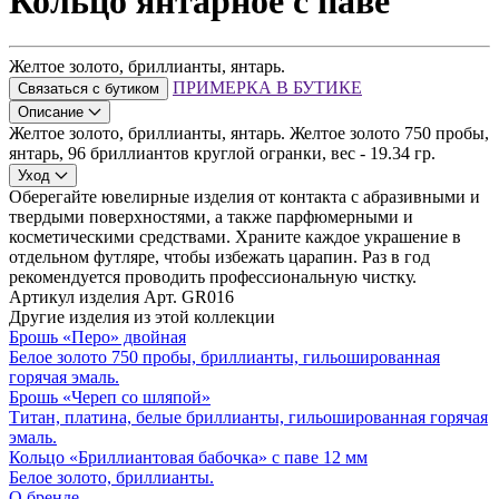
Кольцо янтарное с паве
Желтое золото, бриллианты, янтарь.
ПРИМЕРКА В БУТИКЕ
Связаться с бутиком
Описание
Желтое золото, бриллианты, янтарь. Желтое золото 750 пробы,
янтарь, 96 бриллиантов круглой огранки, вес - 19.34 гр.
Уход
Оберегайте ювелирные изделия от контакта с абразивными и
твердыми поверхностями, а также парфюмерными и
косметическими средствами. Храните каждое украшение в
отдельном футляре, чтобы избежать царапин. Раз в год
рекомендуется проводить профессиональную чистку.
Артикул изделия
Арт. GR016
Другие изделия из этой коллекции
Брошь «Перо» двойная
Белое золото 750 пробы, бриллианты, гильошированная
горячая эмаль.
Брошь «Череп со шляпой»
Титан, платина, белые бриллианты, гильошированная горячая
эмаль.
Кольцо «Бриллиантовая бабочка» с паве 12 мм
Белое золото, бриллианты.
О бренде